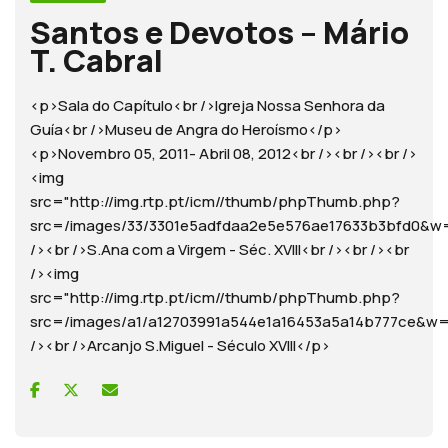
Santos e Devotos – Mário
T. Cabral
<p>Sala do Capítulo<br />Igreja Nossa Senhora da
Guía<br />Museu de Angra do Heroísmo</p>
<p>Novembro 05, 2011- Abril 08, 2012<br /><br /><br />
<img
src="http://img.rtp.pt/icm//thumb/phpThumb.php?
src=/images/33/3301e5adfdaa2e5e576ae17633b3bfd0
/><br />S.Ana com a Virgem - Séc. XVIII<br /><br /><br
/><img
src="http://img.rtp.pt/icm//thumb/phpThumb.php?
src=/images/a1/a12703991a544e1a16453a5a14b777ce
/><br />Arcanjo S.Miguel - Século XVIII</p>