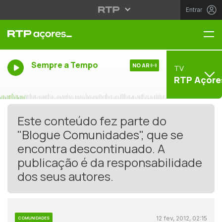
Entrar
Me
Sempre a Tempo
NO AR
TV
RTP Açore
Este conteúdo fez parte do
"Blogue Comunidades", que se
encontra descontinuado. A
publicação é da responsabilidade
dos seus autores.
12 fev, 2012, 02:15
COMUNIDADES