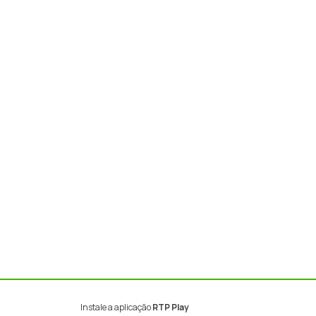
Instale a aplicação
RTP Play