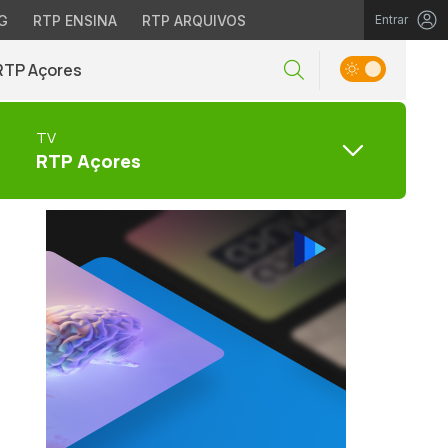
G
RTP ENSINA
RTP ARQUIVOS
Entrar
RTP Açores
TV
RTP Açores