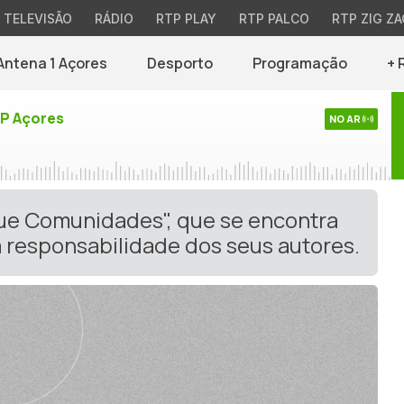
TELEVISÃO
RÁDIO
RTP PLAY
RTP PALCO
RTP ZIG ZA
Antena 1 Açores
Desporto
Programação
+ 
TP Açores
NO AR
gue Comunidades", que se encontra
 responsabilidade dos seus autores.