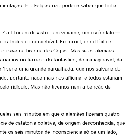
entação. E o Felipão não poderia saber que tinha
 os 7 a 1 foi um desastre, um vexame, um escândalo —
os limites do concebível. Era cruel, era difícil de
nclusive na história das Copas. Mas se os alemães
raríamos no terreno do fantástico, do inimaginável, da
a 1 seria uma grande gargalhada, que nos salvaria do
o, portanto nada mais nos afligiria, e todos estariam
 pelo ridículo. Mas não tivemos nem a benção de
eles seis minutos em que o alemães fizeram quatro
ie de catatonia coletiva, de origem desconhecida, que
te os seis minutos de inconsciência só de um lado,