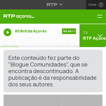
Entrar
Me
Atlântida Açores
NO AR
TV
RTP Açore
Este conteúdo fez parte do
"Blogue Comunidades", que se
encontra descontinuado. A
publicação é da responsabilidade
dos seus autores.