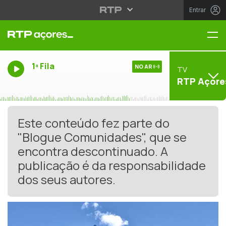
Entrar
Me
1ª Fila
NO AR
TV
RTP Açore
Este conteúdo fez parte do
"Blogue Comunidades", que se
encontra descontinuado. A
publicação é da responsabilidade
dos seus autores.