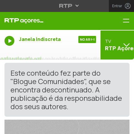
Entrar
Me
Janela Indiscreta
NO AR
TV
RTP Açore
Este conteúdo fez parte do
"Blogue Comunidades", que se
encontra descontinuado. A
publicação é da responsabilidade
dos seus autores.