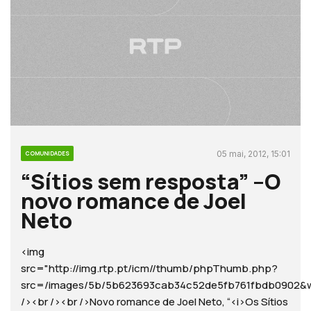
05 mai, 2012, 15:01
COMUNIDADES
“Sítios sem resposta” –O
novo romance de Joel
Neto
<img
src="http://img.rtp.pt/icm//thumb/phpThumb.php?
src=/images/5b/5b623693cab34c52de5fb761fbdb090
/><br /><br />Novo romance de Joel Neto, “<i>Os Sítios