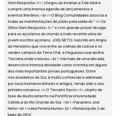
Sem Resposta</i>”, chegou às livrarias a 3 de Abril e
cumpre uma imensa agenda de lançamentos e
eventos literários.<br />O Blog Comunidades associa a
todas as manifestações de júbilo pela saída do "<i>Os
Sítios Sem Resposta</i>" e com grande prazer divulga
para os açorianos do mundo a mais recente obra do
jovem escritor açoriano, JOEL NETO, nascido em Angra
do Heroísmo,que vive entre as colinas de Lisboa e os
verdes campos da Terra Chã, a freguesia rural da Ilha
Terceira,onde cresceu.<br />Há mais de uma década
desenvolve intensa atividade como cronista em alguns
dos mais importantes jornais portugueses. Entre
nós,brasileiros do Sul, é muito conhecido e admirado
por seus inúmeros leitores e amigos, tendo sido o seu
primeiro romance,<i>O Terceiro Servo</i>,objeto de
tese de doutoramento na Pontifícia Universidade
Católica do Rio Grande do Sul. <br />Parabéns Joel
Neto!<br />Lélia Pereira Nunes<br />Florianópolis,5 de
Maio de 2012