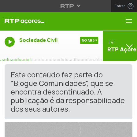
Entrar
Me
Sociedade Civil
NO AR
TV
RTP Açore
Este conteúdo fez parte do
"Blogue Comunidades", que se
encontra descontinuado. A
publicação é da responsabilidade
dos seus autores.