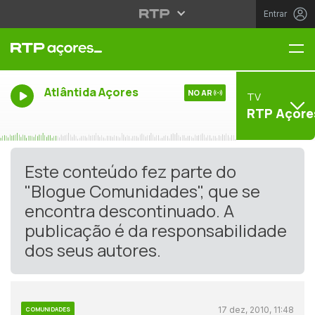
Entrar
Me
Atlântida Açores
NO AR
TV
RTP Açore
Este conteúdo fez parte do
"Blogue Comunidades", que se
encontra descontinuado. A
publicação é da responsabilidade
dos seus autores.
17 dez, 2010, 11:48
COMUNIDADES