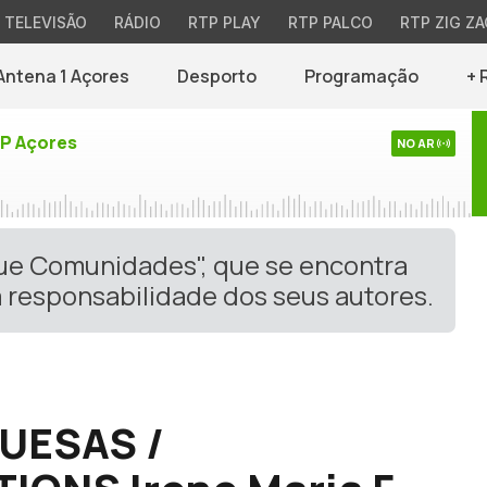
TELEVISÃO
RÁDIO
RTP PLAY
RTP PALCO
RTP ZIG ZA
Antena 1 Açores
Desporto
Programação
+ 
TP Açores
NO AR
gue Comunidades", que se encontra
 responsabilidade dos seus autores.
UESAS /