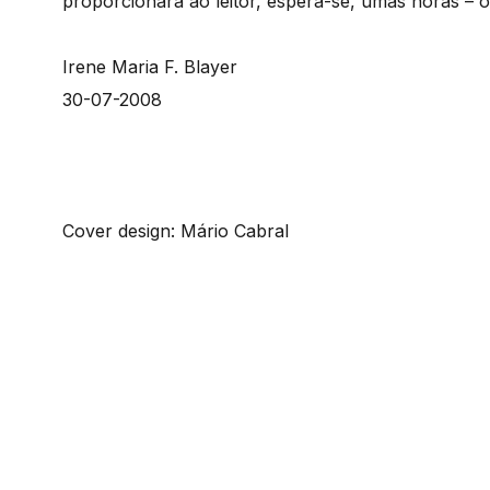
proporcionará ao leitor, espera-se, umas horas – o
Irene Maria F. Blayer
30-07-2008
Cover design: Mário Cabral