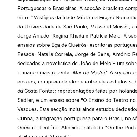
Portuguesas e Brasileiras. A secção brasileira 
entre "Vestígios da Idade Média na Ficção Romântica
da Universidade de São Paulo, Massaud Moisés, a 
Jorge Amado, Regina Rheda e Patrícia Melo. A sec
ensaios sobre Eça de Queirós, escritoras portugue
Pessoa, Natália Correia, Jorge de Sena, António 
dedicados à novelística de João de Melo – um sob
romance mais recente,
Mar de Madrid.
A secção de
ensaios, compreendendo-se entre eles estudos sob
da Costa Fontes; representações feitas por holande
Sadlier, e um ensaio sobre "O Ensino do Teatro no
Vasques. Esta secção inclui ainda estudos dedicado
Cunha, a imigração portuguesa para o Brasil, no sé
Onésimo Teotónio Almeida, intitulado "On the Portu
at Home and Abroad."