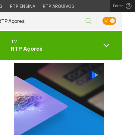
G
RTP ENSINA
RTP ARQUIVOS
Entrar
RTP Açores
TV
RTP Açores