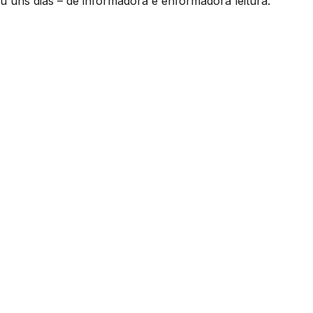
u uns dias – de informadora e enformadora leitura.