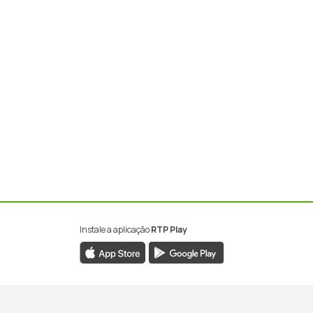
Instale a aplicação
RTP Play