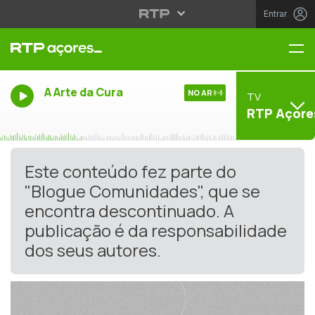
Entrar
Me
A Arte da Cura
NO AR
TV
RTP Açore
Este conteúdo fez parte do
"Blogue Comunidades", que se
encontra descontinuado. A
publicação é da responsabilidade
dos seus autores.