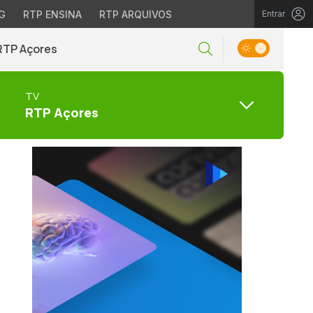
G
RTP ENSINA
RTP ARQUIVOS
Entrar
RTP Açores
TV
RTP Açores