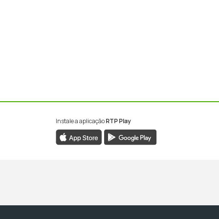
Instale a aplicação
RTP Play