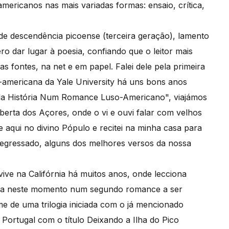
americanos nas mais variadas formas: ensaio, crítica,
de descendência picoense (terceira geração), lamento
o dar lugar à poesia, confiando que o leitor mais
s fontes, na net e em papel. Falei dele pela primeira
-americana da Yale University há uns bons anos
 da História Num Romance Luso-Americano", viajámos
oberta dos Açores, onde o vi e ouvi falar com velhos
le aqui no divino Pópulo e recitei na minha casa para
regressado, alguns dos melhores versos da nossa
ive na Califórnia há muitos anos, onde lecciona
balha neste momento num segundo romance a ser
 de uma trilogia iniciada com o já mencionado
 Portugal com o título Deixando a Ilha do Pico