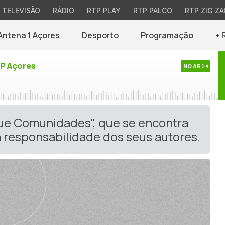
TELEVISÃO
RÁDIO
RTP PLAY
RTP PALCO
RTP ZIG ZA
Antena 1 Açores
Desporto
Programação
+ 
TP Açores
NO AR
gue Comunidades", que se encontra
 responsabilidade dos seus autores.