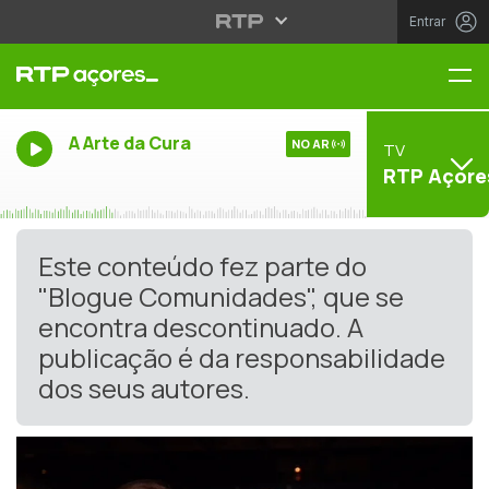
Entrar
Me
A Arte da Cura
NO AR
TV
RTP Açore
Este conteúdo fez parte do
"Blogue Comunidades", que se
encontra descontinuado. A
publicação é da responsabilidade
dos seus autores.