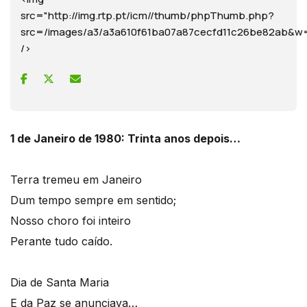
src="http://img.rtp.pt/icm//thumb/phpThumb.php?
src=/images/a3/a3a610f61ba07a87cecfd11c26be82ab
/>
1 de Janeiro de 1980: Trinta anos depois…
Terra tremeu em Janeiro
Dum tempo sempre em sentido;
Nosso choro foi inteiro
Perante tudo caído.
Dia de Santa Maria
E da Paz se anunciava…