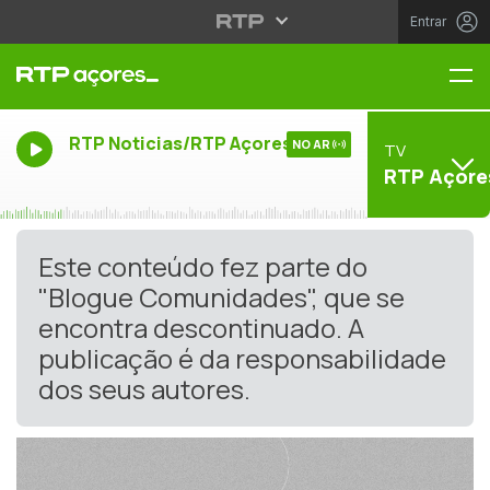
Entrar
Me
RTP Noticias/RTP Açores
NO AR
TV
RTP Açore
Este conteúdo fez parte do
"Blogue Comunidades", que se
encontra descontinuado. A
publicação é da responsabilidade
dos seus autores.