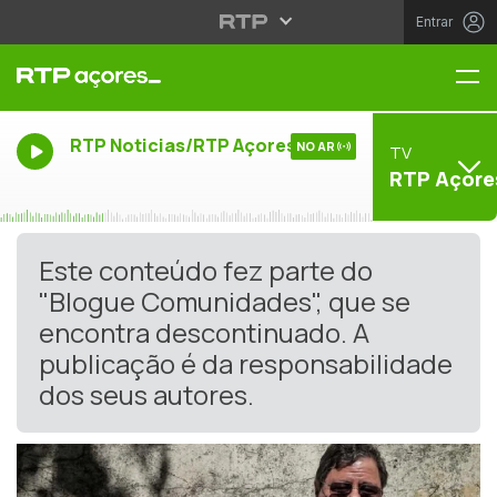
Entrar
Me
RTP Noticias/RTP Açores
NO AR
TV
RTP Açore
Este conteúdo fez parte do
"Blogue Comunidades", que se
encontra descontinuado. A
publicação é da responsabilidade
dos seus autores.