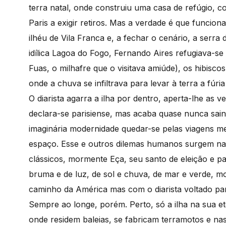
terra natal, onde construiu uma casa de refúgio,
Paris a exigir retiros. Mas a verdade é que funcion
ilhéu de Vila Franca e, a fechar o cenário, a ser
idílica Lagoa do Fogo, Fernando Aires refugiava-se
Fuas, o milhafre que o visitava amiúde), os hibisco
onde a chuva se infiltrava para levar à terra a fú
O diarista agarra a ilha por dentro, aperta-lhe as 
declara-se parisiense, mas acaba quase nunca sain
imaginária modernidade quedar-se pelas viagens me
espaço. Esse e outros dilemas humanos surgem na
clássicos, mormente Eça, seu santo de eleição e pa
bruma e de luz, de sol e chuva, de mar e verde, mo
caminho da América mas com o diarista voltado para
Sempre ao longe, porém. Perto, só a ilha na sua 
onde residem baleias, se fabricam terramotos e n