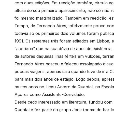
com duas edições. Em reedição também, circula ag
altura do seu primeiro aparecimento, não só não r
foi mesmo marginalizado. Também em reedição, está
Tempo, de Fernando Aires, infelizmente pouco conh
todavia só os primeiros dois volumes foram public
1991. Os restantes três foram editados em Lisboa,
“açoriana” que na sua dúzia de anos de existência,
de autores daquelas ilhas férteis em vulcões, terram
Fernando Aires nasceu e faleceu assolapado à sua 
poucas viagens, apenas saiu quando teve de ir a C
para mais dois anos de estágio. Logo depois, apre
muitos anos no Liceu Antero de Quental, na Escola 
Açores como Assistente-Convidado.
Desde cedo interessado em literatura, fundou com 
Quental e fez parte do grupo Jade (nome do bar lo