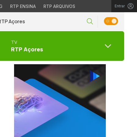
G
RTP ENSINA
RTP ARQUIVOS
Entrar
RTP Açores
TV
RTP Açores