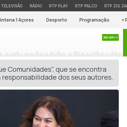
TELEVISÃO
RÁDIO
RTP PLAY
RTP PALCO
RTP ZIG ZA
Antena 1 Açores
Desporto
Programação
+ 
s
NO AR
gue Comunidades", que se encontra
 responsabilidade dos seus autores.