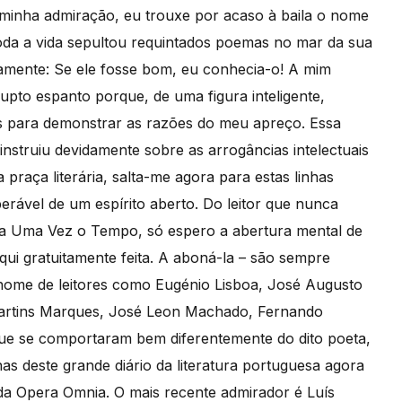
inha admiração, eu trouxe por acaso à baila o nome
toda a vida sepultou requintados poemas no mar da sua
iramente: Se ele fosse bom, eu conhecia-o! A mim
upto espanto porque, de uma figura inteligente,
 para demonstrar as razões do meu apreço. Essa
struiu devidamente sobre as arrogâncias intelectuais
praça literária, salta-me agora para estas linhas
erável de um espírito aberto. Do leitor que nunca
Era Uma Vez o Tempo, só espero a abertura mental de
qui gratuitamente feita. A aboná-la – são sempre
nome de leitores como Eugénio Lisboa, José Augusto
Martins Marques, José Leon Machado, Fernando
 que se comportaram bem diferentemente do dito poeta,
s deste grande diário da literatura portuguesa agora
da Opera Omnia. O mais recente admirador é Luís