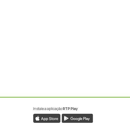
Instale a aplicação
RTP Play