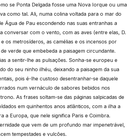
 como se Ponta Delgada fosse uma Nova Iorque ou uma
ava como tal. Ali, numa colina voltada para o mar do
ra de Água de Pau escondendo nas suas entranhas a
 a conversar com o vento, com as aves (entre elas, D.
s e os metrosíderos, as camélias e os incensos por
ria de verde que embebeda a paisagem circundante.
veias a sentir-lhe as pulsações. Sonha-se europeu e
do do seu ninho ilhéu, deixando a paisagem da sua
ntais, pois é-lhe custoso desentranhar-se daquele
rrados num vernáculo de sabores bebidos nos
trono. As frases soltam-se das páginas salpicadas de
ldados em quinhentos anos atlânticos, com a ilha a
 a Europa, que nele significa Paris e Coimbra.
eternidade que vem de um profundo mar impenetrável,
ascem tempestades e vulcões.