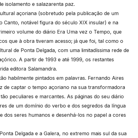
e isolamento e salazarenta paz.
cultural açoriana (sobretudo pela publicação de um
 Canto, notável figura do século XIX insular) e na
primeiro volume do diário Era Uma vez o Tempo, que
cos que à obra tiveram acesso; já que foi, tal como o
ltural de Ponta Delgada, com uma limitadíssima rede de
çórico. A partir de 1993 e até 1999, os restantes
rida editora Salamandra.
ão habilmente pintados em palavras. Fernando Aires
az de captar o tempo açoriano na sua transformadora
tão peculiares e marcantes. As páginas do seu diário
ores de um domínio do verbo e dos segredos da língua
a e dos seres humanos e desenhá-los no papel a cores
 Ponta Delgada e a Galera, no extremo mais sul da sua