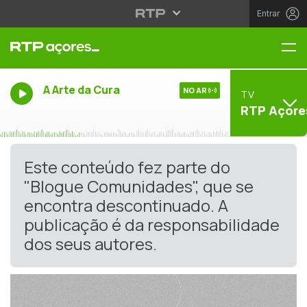
Entrar
Me
A Arte da Cura
NO AR
TV
RTP Açore
Este conteúdo fez parte do
"Blogue Comunidades", que se
encontra descontinuado. A
publicação é da responsabilidade
dos seus autores.