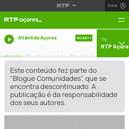
Entrar
Me
Atlântida Açores
NO AR
TV
RTP Açore
Este conteúdo fez parte do
"Blogue Comunidades", que se
encontra descontinuado. A
publicação é da responsabilidade
dos seus autores.