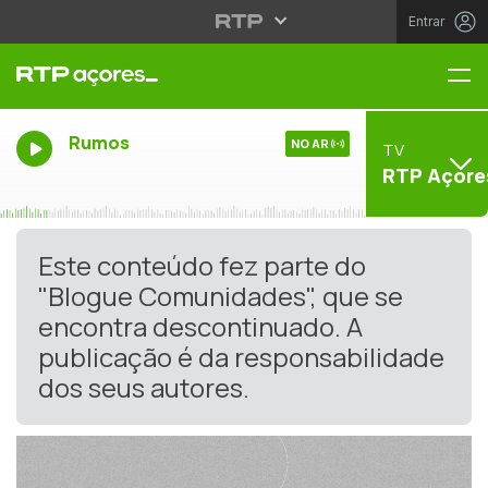
Entrar
Me
Rumos
NO AR
TV
RTP Açore
Este conteúdo fez parte do
"Blogue Comunidades", que se
encontra descontinuado. A
publicação é da responsabilidade
dos seus autores.