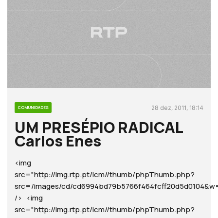
28 dez, 2011, 18:14
COMUNIDADES
UM PRESÉPIO RADICAL
Carlos Enes
<img
src="http://img.rtp.pt/icm//thumb/phpThumb.php?
src=/images/cd/cd6994bd79b5766f464fcff20d5d0104
/> <img
src="http://img.rtp.pt/icm//thumb/phpThumb.php?