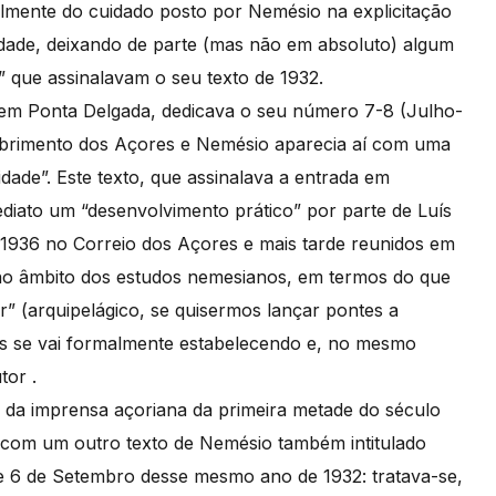
almente do cuidado posto por Nemésio na explicitação
idade, deixando de parte (mas não em absoluto) algum
 que assinalavam o seu texto de 1932.
da em Ponta Delgada, dedicava o seu número 7-8 (Julho-
brimento dos Açores e Nemésio aparecia aí com uma
dade”. Este texto, que assinalava a entrada em
diato um “desenvolvimento prático” por parte de Luís
 1936 no Correio dos Açores e mais tarde reunidos em
 no âmbito dos estudos nemesianos, em termos do que
 (arquipelágico, se quisermos lançar pontes a
os se vai formalmente estabelecendo e, no mesmo
tor .
 da imprensa açoriana da primeira metade do século
e com um outro texto de Nemésio também intitulado
de 6 de Setembro desse mesmo ano de 1932: tratava-se,