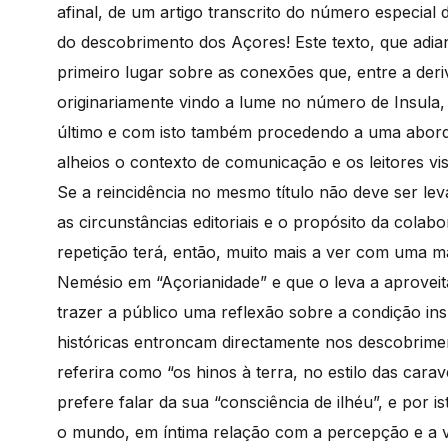
afinal, de um artigo transcrito do número especial
do descobrimento dos Açores! Este texto, que adian
primeiro lugar sobre as conexões que, entre a de
originariamente vindo a lume no número de Insula,
último e com isto também procedendo a uma abord
alheios o contexto de comunicação e os leitores vi
Se a reincidência no mesmo título não deve ser le
as circunstâncias editoriais e o propósito da cola
repetição terá, então, muito mais a ver com uma ma
Nemésio em “Açorianidade” e que o leva a aproveit
trazer a público uma reflexão sobre a condição ins
históricas entroncam directamente nos descobrimen
referira como “os hinos à terra, no estilo das cara
prefere falar da sua “consciência de ilhéu”, e por i
o mundo, em íntima relação com a percepção e a v