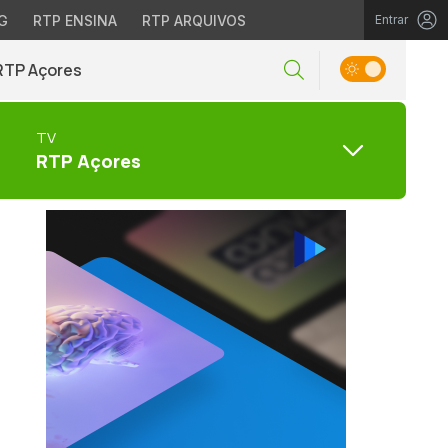
G
RTP ENSINA
RTP ARQUIVOS
Entrar
RTP Açores
TV
RTP Açores