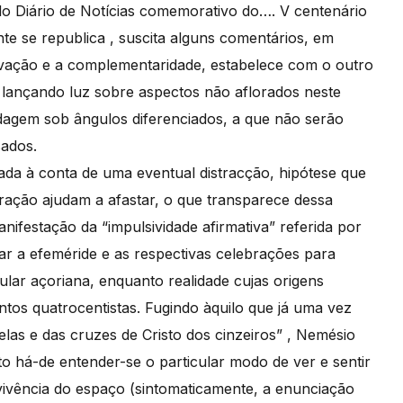
 do Diário de Notícias comemorativo do…. V centenário
te se republica , suscita alguns comentários, em
rivação e a complementaridade, estabelece com o outro
 lançando luz sobre aspectos não aflorados neste
agem sob ângulos diferenciados, a que não serão
sados.
vada à conta de uma eventual distracção, hipótese que
boração ajudam a afastar, o que transparece dessa
nifestação da “impulsividade afirmativa” referida por
ar a efeméride e as respectivas celebrações para
ular açoriana, enquanto realidade cujas origens
tos quatrocentistas. Fugindo àquilo que já uma vez
velas e das cruzes de Cristo dos cinzeiros” , Nemésio
sto há-de entender-se o particular modo de ver e sentir
ivência do espaço (sintomaticamente, a enunciação