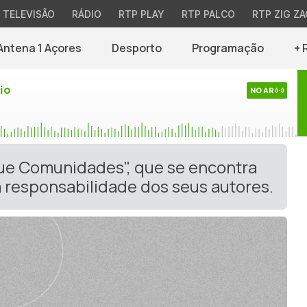
TELEVISÃO
RÁDIO
RTP PLAY
RTP PALCO
RTP ZIG ZA
Antena 1 Açores
Desporto
Programação
+ 
io
NO AR
gue Comunidades", que se encontra
 responsabilidade dos seus autores.