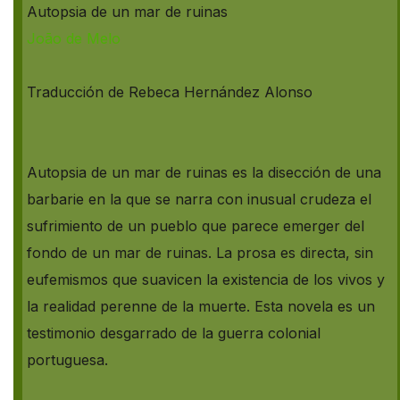
Autopsia de un mar de ruinas
João de Melo
Traducción de Rebeca Hernández Alonso
Autopsia de un mar de ruinas es la disección de una
barbarie en la que se narra con inusual crudeza el
sufrimiento de un pueblo que parece emerger del
fondo de un mar de ruinas. La prosa es directa, sin
eufemismos que suavicen la existencia de los vivos y
la realidad perenne de la muerte. Esta novela es un
testimonio desgarrado de la guerra colonial
portuguesa.