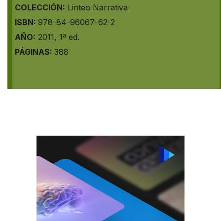
COLECCIÓN:
Linteo Narrativa
ISBN:
978-84-96067-62-2
AÑO:
2011, 1ª ed.
PÁGINAS:
388