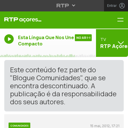
Entrar
Me
Esta Língua Que Nos Une -
NO AR
TV
Compacto
RTP Açore
Este conteúdo fez parte do
"Blogue Comunidades", que se
encontra descontinuado. A
publicação é da responsabilidade
dos seus autores.
15 mai, 2012, 17:21
COMUNIDADES