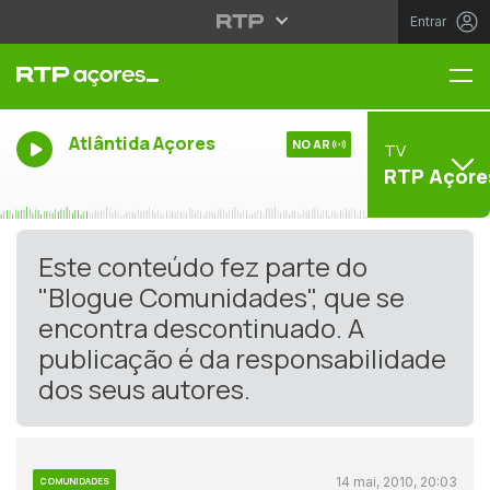
Entrar
Me
Atlântida Açores
NO AR
TV
RTP Açore
Este conteúdo fez parte do
"Blogue Comunidades", que se
encontra descontinuado. A
publicação é da responsabilidade
dos seus autores.
14 mai, 2010, 20:03
COMUNIDADES