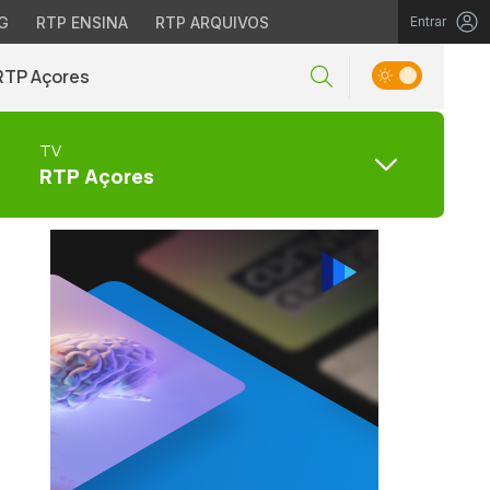
G
RTP ENSINA
RTP ARQUIVOS
Entrar
RTP Açores
TV
RTP Açores