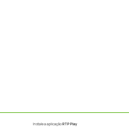
Instale a aplicação
RTP Play