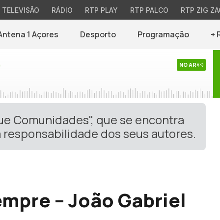
TELEVISÃO
RÁDIO
RTP PLAY
RTP PALCO
RTP ZIG ZA
Antena 1 Açores
Desporto
Programação
+ 
s
NO AR
gue Comunidades", que se encontra
 responsabilidade dos seus autores.
empre – João Gabriel