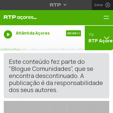
Entrar
Me
Atlântida Açores
NO AR
TV
RTP Açore
Este conteúdo fez parte do
"Blogue Comunidades", que se
encontra descontinuado. A
publicação é da responsabilidade
dos seus autores.