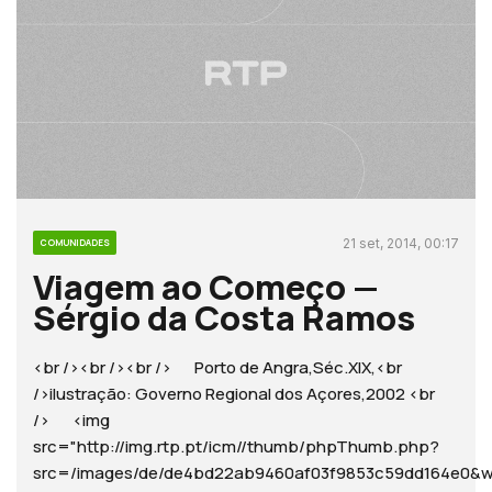
21 set, 2014, 00:17
COMUNIDADES
Viagem ao Começo —
Sérgio da Costa Ramos
<br /><br /><br /> Porto de Angra,Séc.XIX,<br
/>ilustração: Governo Regional dos Açores,2002 <br
/> <img
src="http://img.rtp.pt/icm//thumb/phpThumb.php?
src=/images/de/de4bd22ab9460af03f9853c59dd164e