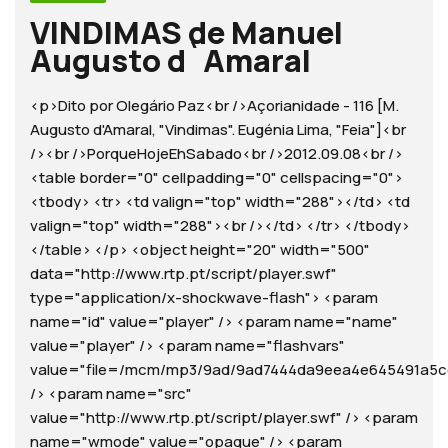
VINDIMAS de Manuel
Augusto d`Amaral
<p>Dito por Olegário Paz<br />Açorianidade - 116 [M.
Augusto d'Amaral, "Vindimas". Eugénia Lima, "Feia"]<br
/><br />PorqueHojeEhSabado<br />2012.09.08<br />
<table border="0" cellpadding="0" cellspacing="0">
<tbody> <tr> <td valign="top" width="288"></td> <td
valign="top" width="288"><br /></td> </tr> </tbody>
</table> </p> <object height="20" width="500"
data="http://www.rtp.pt/script/player.swf"
type="application/x-shockwave-flash"> <param
name="id" value="player" /> <param name="name"
value="player" /> <param name="flashvars"
value="file=/mcm/mp3/9ad/9ad7444da9eea4e645491a5cd9b
/> <param name="src"
value="http://www.rtp.pt/script/player.swf" /> <param
name="wmode" value="opaque" /> <param