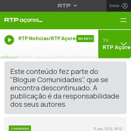
Entrar
Me
RTP Noticias/RTP Açores
NO AR
TV
RTP Açore
Este conteúdo fez parte do
"Blogue Comunidades", que se
encontra descontinuado. A
publicação é da responsabilidade
dos seus autores.
11 set, 2012, 16:12
COMUNIDADES