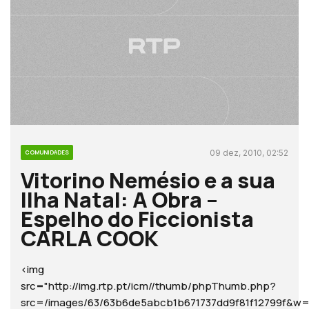
09 dez, 2010, 02:52
COMUNIDADES
Vitorino Nemésio e a sua
Ilha Natal: A Obra –
Espelho do Ficcionista
CARLA COOK
<img
src="http://img.rtp.pt/icm//thumb/phpThumb.php?
src=/images/63/63b6de5abcb1b671737dd9f81f12799f