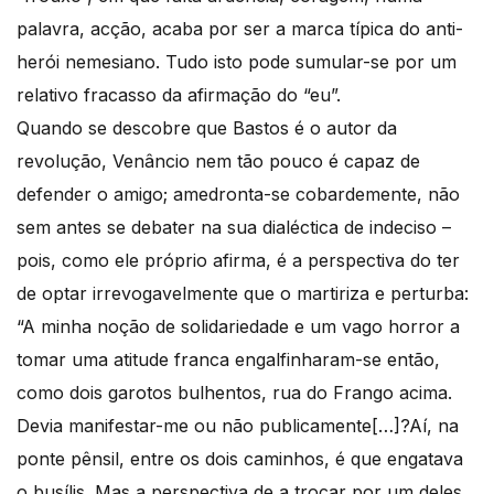
palavra, acção, acaba por ser a marca típica do anti-
herói nemesiano. Tudo isto pode sumular-se por um
relativo fracasso da afirmação do “eu”.
Quando se descobre que Bastos é o autor da
revolução, Venâncio nem tão pouco é capaz de
defender o amigo; amedronta-se cobardemente, não
sem antes se debater na sua dialéctica de indeciso –
pois, como ele próprio afirma, é a perspectiva do ter
de optar irrevogavelmente que o martiriza e perturba:
“A minha noção de solidariedade e um vago horror a
tomar uma atitude franca engalfinharam-se então,
como dois garotos bulhentos, rua do Frango acima.
Devia manifestar-me ou não publicamente[…]?Aí, na
ponte pênsil, entre os dois caminhos, é que engatava
o busílis. Mas a perspectiva de a trocar por um deles