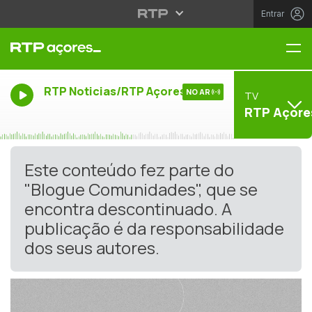
Entrar
Me
RTP Noticias/RTP Açores
NO AR
TV
RTP Açore
Este conteúdo fez parte do
"Blogue Comunidades", que se
encontra descontinuado. A
publicação é da responsabilidade
dos seus autores.