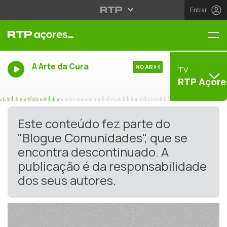
Entrar
Me
A Arte da Cura
NO AR
TV
RTP Açore
Este conteúdo fez parte do
"Blogue Comunidades", que se
encontra descontinuado. A
publicação é da responsabilidade
dos seus autores.