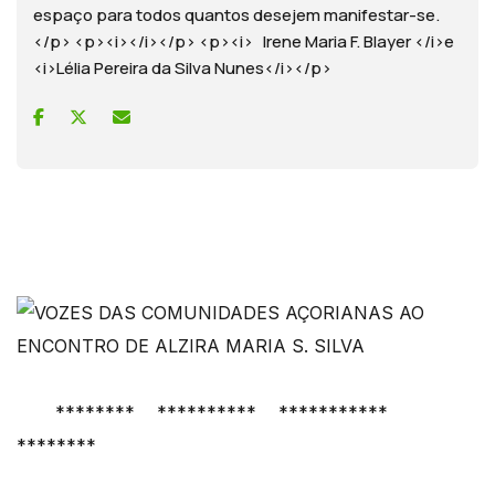
espaço para todos quantos desejem manifestar-se.
</p> <p><i></i></p> <p><i> Irene Maria F. Blayer </i>e
<i>Lélia Pereira da Silva Nunes</i></p>
******** ********** ***********
********