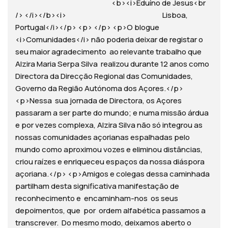
<b><i>Eduíno de Jesus<br
/> </i></b><i> Lisboa,
Portugal</i></p> <p> </p> <p>O blogue
<i>Comunidades</i> não poderia deixar de registar o
seu maior agradecimento ao relevante trabalho que
Alzira Maria Serpa Silva realizou durante 12 anos como
Directora da Direcção Regional das Comunidades,
Governo da Região Autónoma dos Açores.</p>
<p>Nessa sua jornada de Directora, os Açores
passaram a ser parte do mundo; e numa missão árdua
e por vezes complexa, Alzira Silva não só integrou as
nossas comunidades açorianas espalhadas pelo
mundo como aproximou vozes e eliminou distâncias,
criou raízes e enriqueceu espaços da nossa diáspora
açoriana.</p> <p>Amigos e colegas dessa caminhada
partilham desta significativa manifestação de
reconhecimento e encaminham-nos os seus
depoimentos, que por ordem alfabética passamos a
transcrever. Do mesmo modo, deixamos aberto o