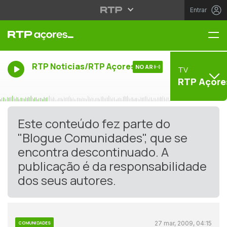
Entrar
Me
RTP Noticias/RTP Açores
NO AR
TV
RTP Açore
Este conteúdo fez parte do
"Blogue Comunidades", que se
encontra descontinuado. A
publicação é da responsabilidade
dos seus autores.
27 mar, 2009, 04:15
COMUNIDADES