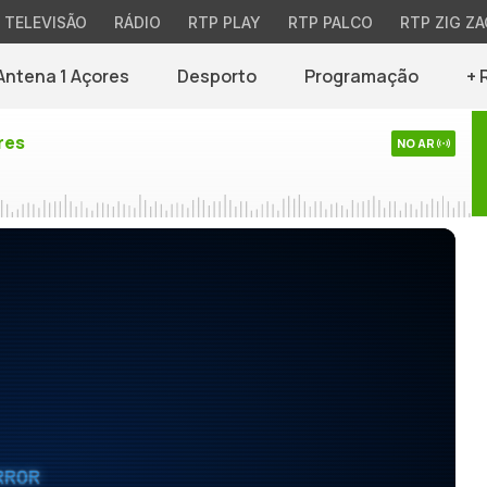
TELEVISÃO
RÁDIO
RTP PLAY
RTP PALCO
RTP ZIG ZA
Antena 1 Açores
Desporto
Programação
+ 
res
NO AR
RROR