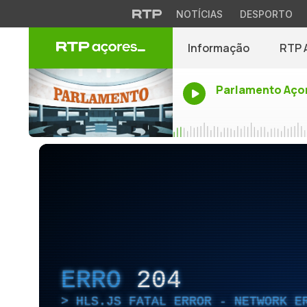
NOTÍCIAS
DESPORTO
Informação
RTP 
Parlamento Aço
ERRO
204
HLS.JS FATAL ERROR - NETWORK E