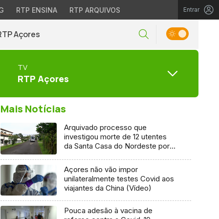
G
RTP ENSINA
RTP ARQUIVOS
Entrar
RTP Açores
TV
RTP Açores
Mais Notícias
Arquivado processo que
investigou morte de 12 utentes
da Santa Casa do Nordeste por
Covid-19
Açores não vão impor
unilateralmente testes Covid aos
viajantes da China (Vídeo)
Pouca adesão à vacina de