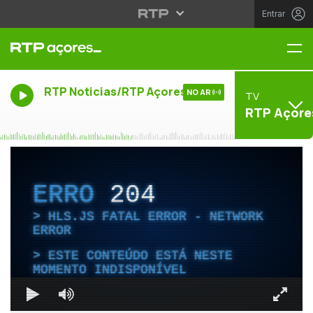
Entrar
Me
RTP Noticias/RTP Açores
NO AR
TV
RTP Açore
ERRO
204
HLS.JS FATAL ERROR - NETWORK
ERROR
ESTE CONTEÚDO ESTÁ NESTE
MOMENTO INDISPONÍVEL