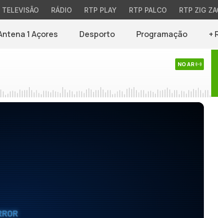
TELEVISÃO
RÁDIO
RTP PLAY
RTP PALCO
RTP ZIG ZA
Antena 1 Açores
Desporto
Programação
+ 
NO AR
RROR