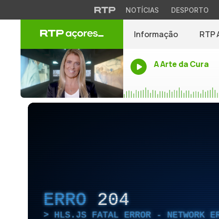
NOTÍCIAS
DESPORTO
Informação
RTP 
A Arte da Cura
ERRO
204
HLS.JS FATAL ERROR - NETWORK E