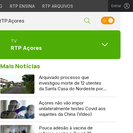
G
RTP ENSINA
RTP ARQUIVOS
Entrar
RTP Açores
TV
RTP Açores
Mais Notícias
Arquivado processo que
investigou morte de 12 utentes
da Santa Casa do Nordeste por
Covid-19
Açores não vão impor
unilateralmente testes Covid aos
viajantes da China (Vídeo)
Pouca adesão à vacina de