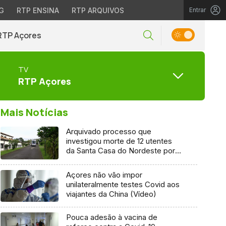
G
RTP ENSINA
RTP ARQUIVOS
Entrar
RTP Açores
TV
RTP Açores
Mais Notícias
Arquivado processo que
investigou morte de 12 utentes
da Santa Casa do Nordeste por
Covid-19
Açores não vão impor
unilateralmente testes Covid aos
viajantes da China (Vídeo)
Pouca adesão à vacina de