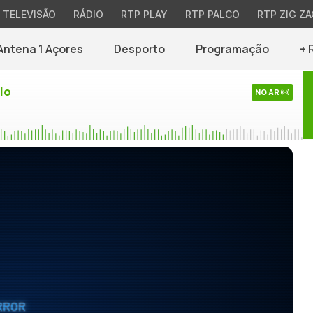
TELEVISÃO
RÁDIO
RTP PLAY
RTP PALCO
RTP ZIG ZA
Antena 1 Açores
Desporto
Programação
+ 
io
NO AR
RROR