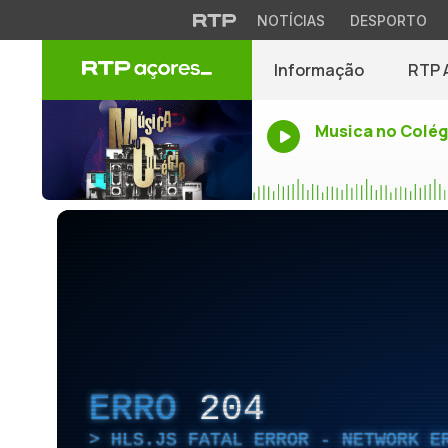
NOTÍCIAS
DESPORTO
Informação
RTP 
Musica no Colég
ERRO
204
HLS.JS FATAL ERROR - NETWORK E