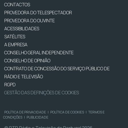
CONTACTOS
PROVEDORA DO TELESPECTADOR
PROVEDORA DO OUVINTE
ACESSIBILIDADES
SATÉLITES
A EMPRESA
CONSELHO GERAL INDEPENDENTE
CONSELHO DE OPINIÃO
CONTRATO DE CONCESSÃO DO SERVIÇO PÚBLICO DE
RÁDIO E TELEVISÃO
RGPD
GESTÃO DAS DEFINIÇÕES DE COOKIES
POLÍTICA DE PRIVACIDADE
|
POLÍTICA DE COOKIES
|
TERMOS E
CONDIÇÕES
|
PUBLICIDADE
© RTP, Rádio e Televisão de Portugal 2026