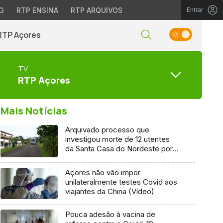
G
RTP ENSINA
RTP ARQUIVOS
Entrar
RTP Açores
TV
RTP Açores
Mais Notícias
Arquivado processo que
investigou morte de 12 utentes
da Santa Casa do Nordeste por
Covid-19
Açores não vão impor
unilateralmente testes Covid aos
viajantes da China (Vídeo)
Pouca adesão à vacina de