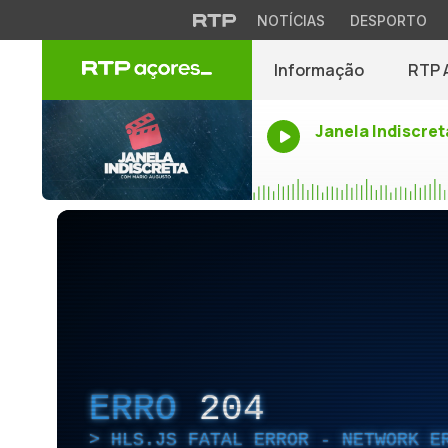
NOTÍCIAS
DESPORTO
Informação
RTP 
Janela Indiscret
ERRO
204
HLS.JS FATAL ERROR - NETWORK E