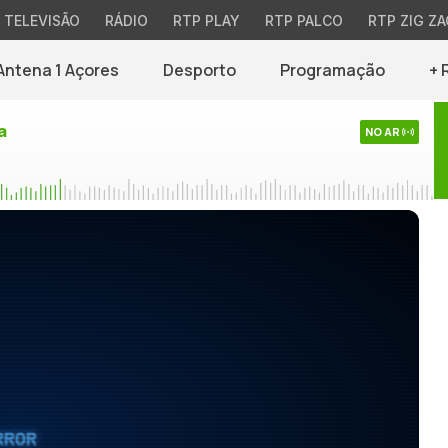
TELEVISÃO
RÁDIO
RTP PLAY
RTP PALCO
RTP ZIG ZA
Antena 1 Açores
Desporto
Programação
+ 
a
NO AR
RROR