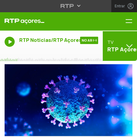
Entrar
Me
RTP Noticias/RTP Açores
NO AR
TV
RTP Açore