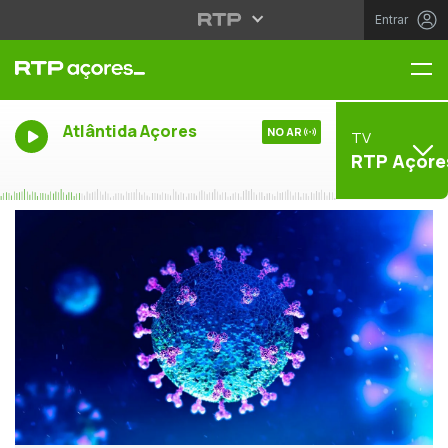
Entrar
Me
Atlântida Açores
NO AR
TV
RTP Açore