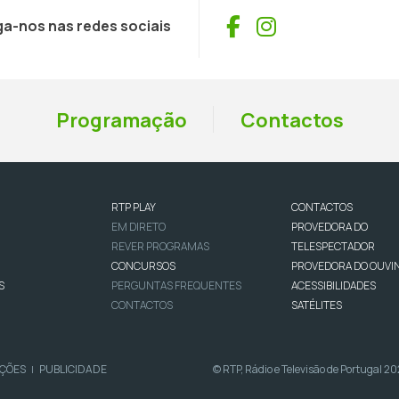
Facebook
Instagram
ga-nos nas redes sociais
Programação
Contactos
RTP PLAY
CONTACTOS
EM DIRETO
PROVEDORA DO
REVER PROGRAMAS
TELESPECTADOR
CONCURSOS
PROVEDORA DO OUVI
S
PERGUNTAS FREQUENTES
ACESSIBILIDADES
CONTACTOS
SATÉLITES
IÇÕES
PUBLICIDADE
© RTP, Rádio e Televisão de Portugal 2
|