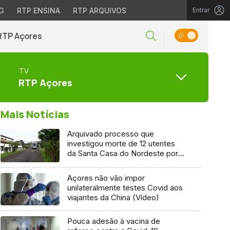
G
RTP ENSINA
RTP ARQUIVOS
Entrar
RTP Açores
TV
RTP Açores
Mais Notícias
Arquivado processo que
investigou morte de 12 utentes
da Santa Casa do Nordeste por
Covid-19
Açores não vão impor
unilateralmente testes Covid aos
viajantes da China (Vídeo)
Pouca adesão à vacina de