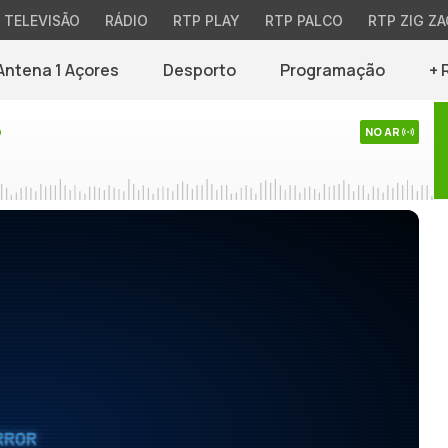
TELEVISÃO
RÁDIO
RTP PLAY
RTP PALCO
RTP ZIG ZA
Antena 1 Açores
Desporto
Programação
+ 
o
NO AR
RROR