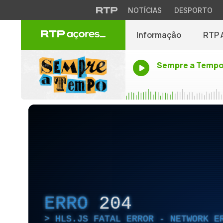
NOTÍCIAS
DESPORTO
Informação
RTP 
Sempre a Temp
ERRO
204
HLS.JS FATAL ERROR - NETWORK E