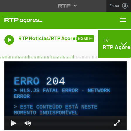
Entrar
Me
RTP Noticias/RTP Açores
NO AR
TV
RTP Açore
ERRO
204
HLS.JS FATAL ERROR - NETWORK
ERROR
ESTE CONTEÚDO ESTÁ NESTE
MOMENTO INDISPONÍVEL