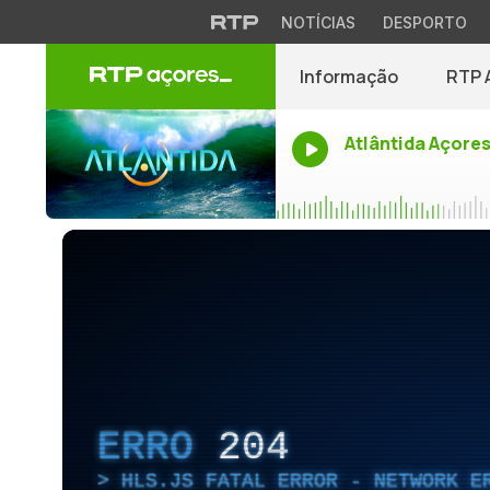
NOTÍCIAS
DESPORTO
Informação
RTP 
Atlântida Açore
ERRO
204
HLS.JS FATAL ERROR - NETWORK E