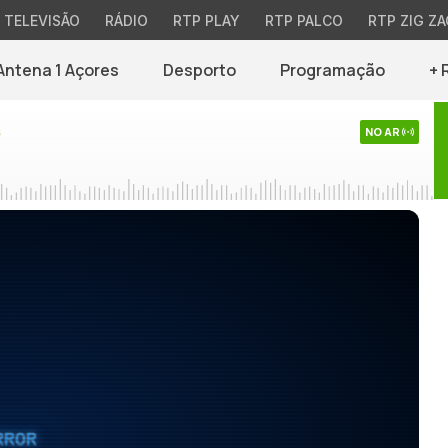
TELEVISÃO
RÁDIO
RTP PLAY
RTP PALCO
RTP ZIG ZA
Antena 1 Açores
Desporto
Programação
+ 
s
NO AR
RROR