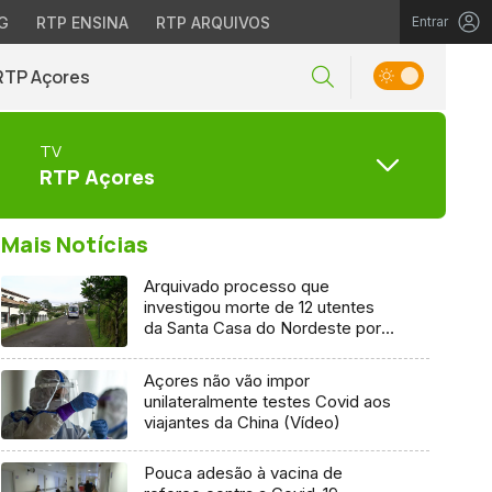
G
RTP ENSINA
RTP ARQUIVOS
Entrar
RTP Açores
TV
RTP Açores
Mais Notícias
Arquivado processo que
investigou morte de 12 utentes
da Santa Casa do Nordeste por
Covid-19
Açores não vão impor
unilateralmente testes Covid aos
viajantes da China (Vídeo)
Pouca adesão à vacina de