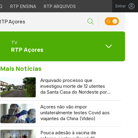
G
RTP ENSINA
RTP ARQUIVOS
Entrar
RTP Açores
TV
RTP Açores
Mais Notícias
Arquivado processo que
investigou morte de 12 utentes
da Santa Casa do Nordeste por
Covid-19
Açores não vão impor
unilateralmente testes Covid aos
viajantes da China (Vídeo)
Pouca adesão à vacina de