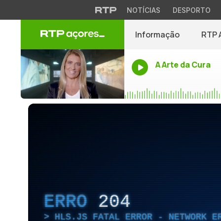
NOTÍCIAS
DESPORTO
Informação
RTP 
A Arte da Cura
ERRO
204
HLS.JS FATAL ERROR - NETWORK E