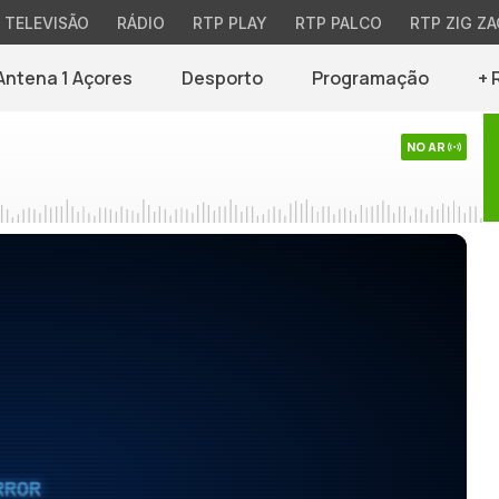
TELEVISÃO
RÁDIO
RTP PLAY
RTP PALCO
RTP ZIG ZA
Antena 1 Açores
Desporto
Programação
+ 
NO AR
RROR