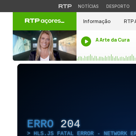
NOTÍCIAS
DESPORTO
Informação
RTP 
A Arte da Cura
ERRO
204
HLS.JS FATAL ERROR - NETWORK E