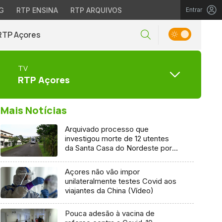
G
RTP ENSINA
RTP ARQUIVOS
Entrar
RTP Açores
TV
RTP Açores
Mais Notícias
Arquivado processo que
investigou morte de 12 utentes
da Santa Casa do Nordeste por
Covid-19
Açores não vão impor
unilateralmente testes Covid aos
viajantes da China (Vídeo)
Pouca adesão à vacina de