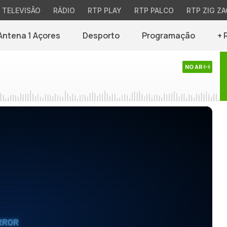
TELEVISÃO
RÁDIO
RTP PLAY
RTP PALCO
RTP ZIG ZA
Antena 1 Açores
Desporto
Programação
+ 
NO AR
RROR