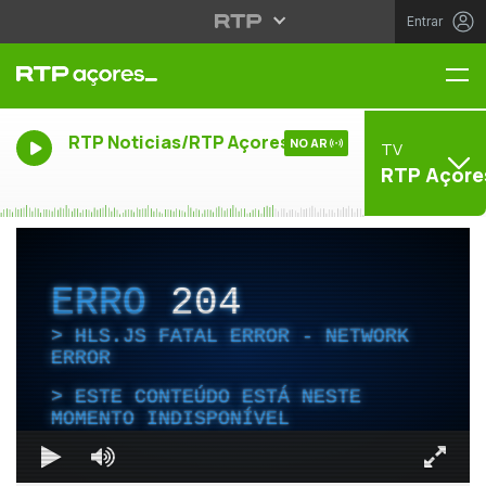
Entrar
Me
RTP Noticias/RTP Açores
NO AR
TV
RTP Açore
ERRO
204
HLS.JS FATAL ERROR - NETWORK
ERROR
ESTE CONTEÚDO ESTÁ NESTE
MOMENTO INDISPONÍVEL