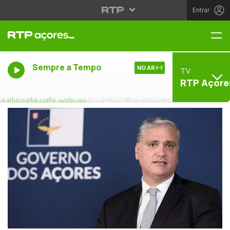
Entrar
Me
Sempre a Tempo
NO AR
TV
RTP Açore