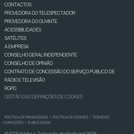
CONTACTOS
PROVEDORA DO TELESPECTADOR
PROVEDORA DO OUVINTE
ACESSIBILIDADES
SATÉLITES
A EMPRESA
CONSELHO GERAL INDEPENDENTE
CONSELHO DE OPINIÃO
CONTRATO DE CONCESSÃO DO SERVIÇO PÚBLICO DE
RÁDIO E TELEVISÃO
RGPD
GESTÃO DAS DEFINIÇÕES DE COOKIES
POLÍTICA DE PRIVACIDADE
|
POLÍTICA DE COOKIES
|
TERMOS E
CONDIÇÕES
|
PUBLICIDADE
© RTP, Rádio e Televisão de Portugal 2026