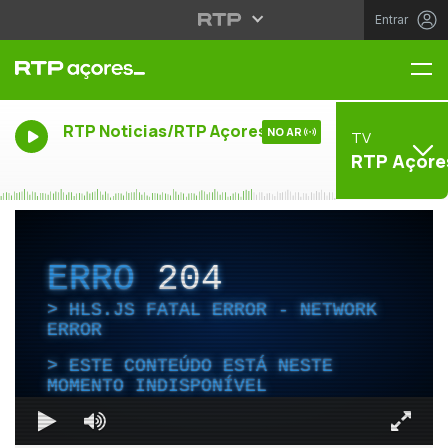
Entrar
Me
RTP Noticias/RTP Açores
NO AR
TV
RTP Açore
ERRO
204
HLS.JS FATAL ERROR - NETWORK
ERROR
ESTE CONTEÚDO ESTÁ NESTE
MOMENTO INDISPONÍVEL