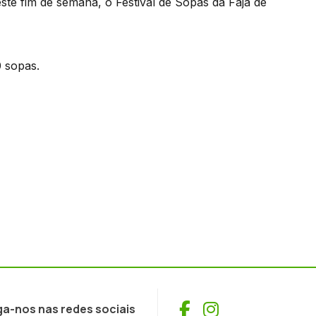
ste fim de semana, o Festival de Sopas da Fajã de
0 sopas.
Facebook
Instagram
ga-nos nas redes sociais