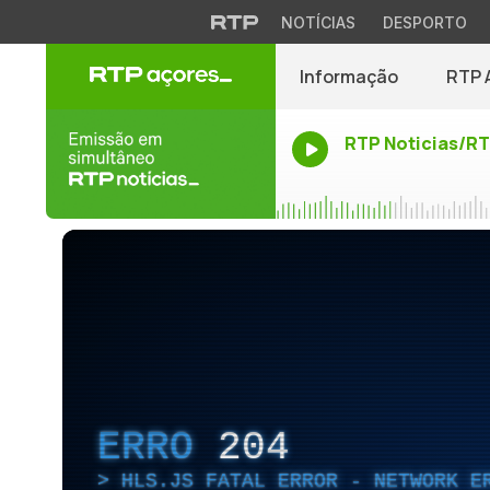
NOTÍCIAS
DESPORTO
Informação
RTP 
RTP Noticias/R
ERRO
204
HLS.JS FATAL ERROR - NETWORK E