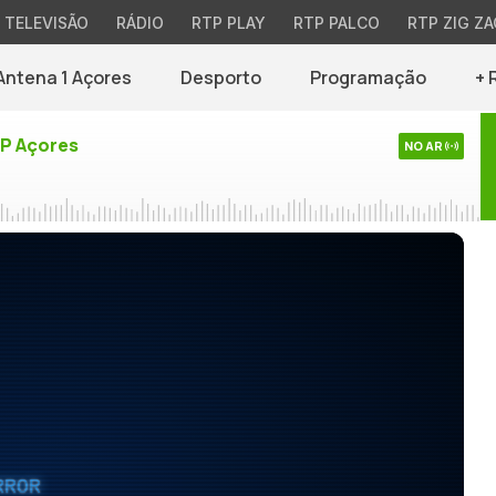
TELEVISÃO
RÁDIO
RTP PLAY
RTP PALCO
RTP ZIG ZA
Antena 1 Açores
Desporto
Programação
+ 
TP Açores
NO AR
RROR