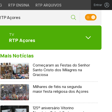
G
RTP ENSINA
RTP ARQUIVOS
Entrar
RTP Açores
TV
RTP Açores
Mais Notícias
Começaram as Festas do Senhor
Santo Cristo dos Milagres na
Graciosa
Milhares de fiéis na segunda
maior festa religiosa dos Açores
125º aniversário Vitorino