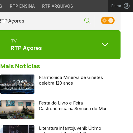
G
RTP ENSINA
RTP ARQUIVOS
Entrar
RTP Açores
TV
RTP Açores
Mais Notícias
Filarmónica Minerva de Ginetes
celebra 120 anos
Festa do Livro e Feira
Gastronómica na Semana do Mar
Literatura infantojuvenil: Último