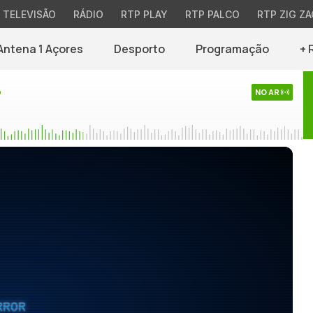
TELEVISÃO
RÁDIO
RTP PLAY
RTP PALCO
RTP ZIG ZA
Antena 1 Açores
Desporto
Programação
+ 
o
NO AR
RROR