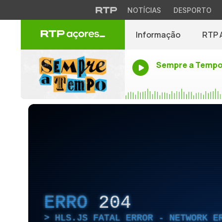
NOTÍCIAS
DESPORTO
Informação
RTP 
Sempre a Temp
ERRO
204
HLS.JS FATAL ERROR - NETWORK E