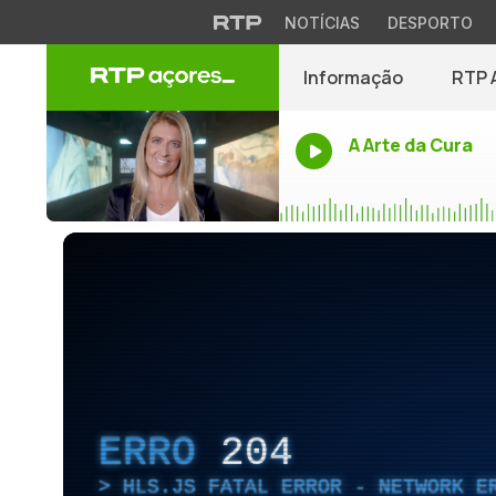
NOTÍCIAS
DESPORTO
Informação
RTP 
A Arte da Cura
ERRO
204
HLS.JS FATAL ERROR - NETWORK E