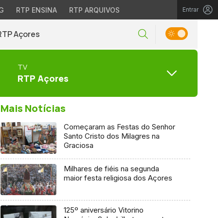
G
RTP ENSINA
RTP ARQUIVOS
Entrar
RTP Açores
TV
RTP Açores
Mais Notícias
Começaram as Festas do Senhor
Santo Cristo dos Milagres na
Graciosa
Milhares de fiéis na segunda
maior festa religiosa dos Açores
125º aniversário Vitorino