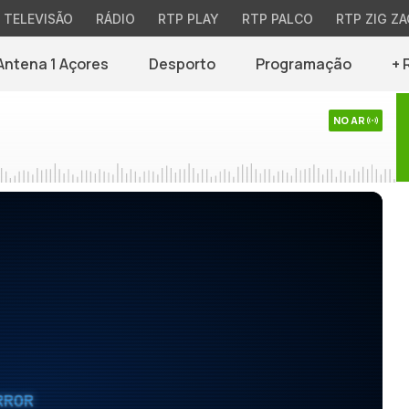
TELEVISÃO
RÁDIO
RTP PLAY
RTP PALCO
RTP ZIG ZA
Antena 1 Açores
Desporto
Programação
+ 
NO AR
RROR