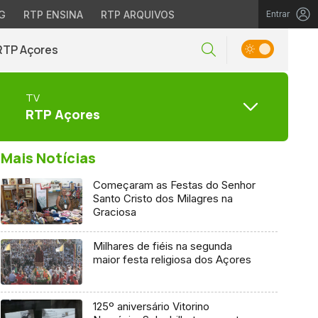
G
RTP ENSINA
RTP ARQUIVOS
Entrar
RTP Açores
TV
RTP Açores
Mais Notícias
Começaram as Festas do Senhor
Santo Cristo dos Milagres na
Graciosa
Milhares de fiéis na segunda
maior festa religiosa dos Açores
125º aniversário Vitorino