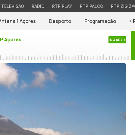
TELEVISÃO
RÁDIO
RTP PLAY
RTP PALCO
RTP ZIG ZA
Antena 1 Açores
Desporto
Programação
+ 
TP Açores
NO AR