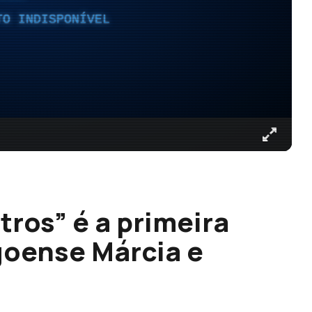
TO INDISPONÍVEL
ros” é a primeira
goense Márcia e