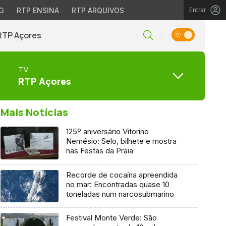
G
RTP ENSINA
RTP ARQUIVOS
Entrar
RTP Açores
TV
RTP Açores
Mais Notícias
125º aniversário Vitorino
Nemésio: Selo, bilhete e mostra
nas Festas da Praia
Recorde de cocaína apreendida
no mar: Encontradas quase 10
toneladas num narcosubmarino
Festival Monte Verde: São