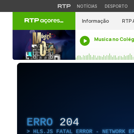
NOTÍCIAS
DESPORTO
Informação
RTP 
Musica no Colég
ERRO
204
HLS.JS FATAL ERROR - NETWORK E