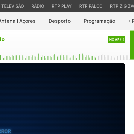
TELEVISÃO
RÁDIO
RTP PLAY
RTP PALCO
RTP ZIG ZA
Antena 1 Açores
Desporto
Programação
+ 
io
NO AR
RROR