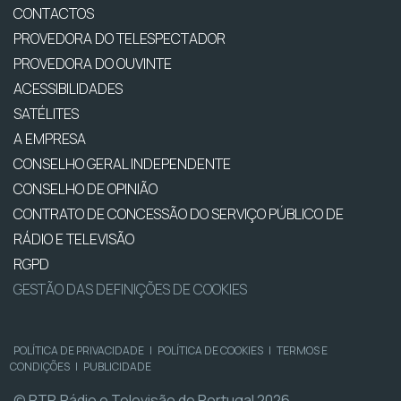
CONTACTOS
PROVEDORA DO TELESPECTADOR
PROVEDORA DO OUVINTE
ACESSIBILIDADES
SATÉLITES
A EMPRESA
CONSELHO GERAL INDEPENDENTE
CONSELHO DE OPINIÃO
CONTRATO DE CONCESSÃO DO SERVIÇO PÚBLICO DE
RÁDIO E TELEVISÃO
RGPD
GESTÃO DAS DEFINIÇÕES DE COOKIES
POLÍTICA DE PRIVACIDADE
|
POLÍTICA DE COOKIES
|
TERMOS E
CONDIÇÕES
|
PUBLICIDADE
© RTP, Rádio e Televisão de Portugal 2026