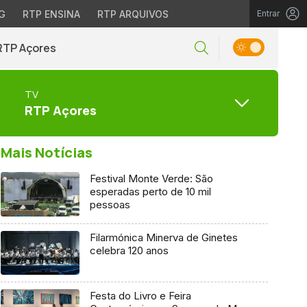
G
RTP ENSINA
RTP ARQUIVOS
Entrar
RTP Açores
TV
RTP Açores
Mais Notícias
Festival Monte Verde: São
esperadas perto de 10 mil
pessoas
Filarmónica Minerva de Ginetes
celebra 120 anos
Festa do Livro e Feira