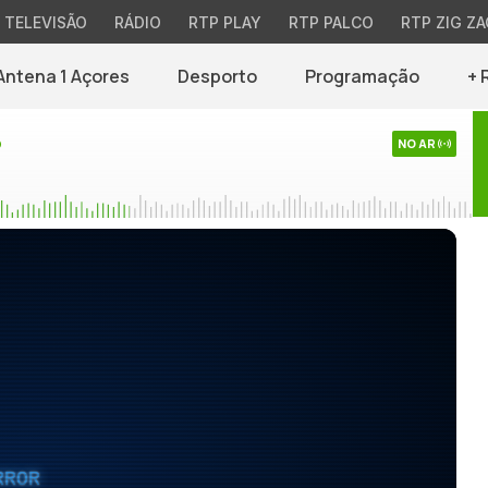
TELEVISÃO
RÁDIO
RTP PLAY
RTP PALCO
RTP ZIG ZA
Antena 1 Açores
Desporto
Programação
+ 
o
NO AR
RROR